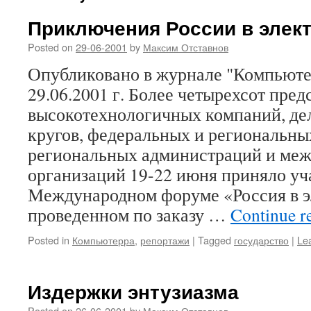
Приключения России в элек
Posted on
29-06-2001
by
Максим Отставнов
Опубликовано в журнале "Компьюте
29.06.2001 г. Более четырехсот пред
высокотехнологичных компаний, де
кругов, федеральных и региональных
региональных администраций и ме
организаций 19-22 июня приняло уч
Международном форуме «Россия в э
проведенном по заказу …
Continue r
Posted in
Компьютерра
,
репортажи
|
Tagged
государство
|
Le
Издержки энтузиазма
Posted on
26-06-2001
by
Максим Отставнов