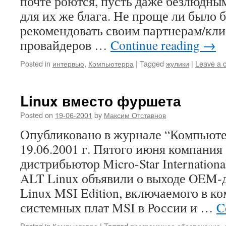
почте роются, пусть даже безлюдны
для их же блага. Не проще ли было 
рекомендовать своим партнерам/кли
провайдеров …
Continue reading
→
Posted in
интервью
,
Компьютерра
|
Tagged
жулики
|
Leave a 
Linux вместо фуршета
Posted on
19-06-2001
by
Максим Отставнов
Опубликовано в журнале “Компьюте
19.06.2001 г. Пятого июня компания
дистрибьютор Micro-Star Internationa
ALT Linux объявили о выходе OEM-
Linux MSI Edition, включаемого в к
системных плат MSI в России и …
C
Posted in
Компьютерра
|
Tagged
программное обеспечение
,