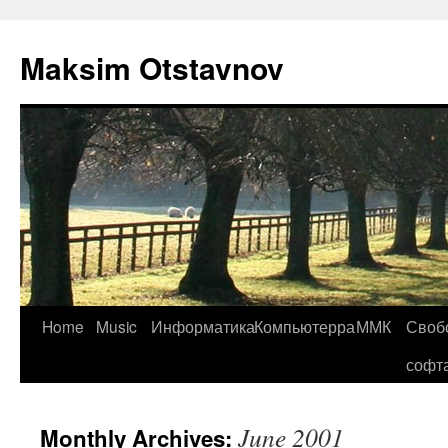
Maksim Otstavnov
Home
Music
Информатика
Компьютерра
ММК
Своб
Skip
софт
to
content
June 2001
Monthly Archives: