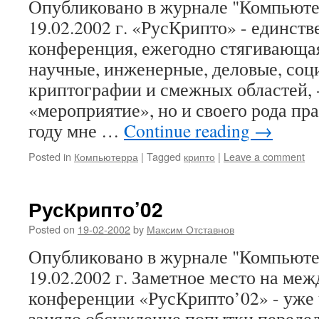
Опубликовано в журнале "Компьюте
19.02.2002 г. «РусКрипто» - единст
конференция, ежегодно стягивающая
научные, инженерные, деловые, со
криптографии и смежных областей, -
«мероприятие», но и своего рода пр
году мне …
Continue reading
→
Posted in
Компьютерра
|
Tagged
крипто
|
Leave a comment
РусКрипто’02
Posted on
19-02-2002
by
Максим Отставнов
Опубликовано в журнале "Компьюте
19.02.2002 г. Заметное место на ме
конференции «РусКрипто’02» - уже ч
заняло обсуждение попытки передел