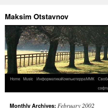
Maksim Otstavnov
Home
Music
Информатика
Компьютерра
ММК
Своб
Skip
софт
to
content
February 2002
Monthly Archives: