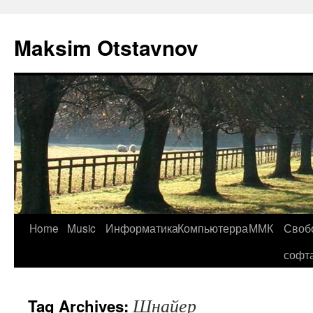
Maksim Otstavnov
Home
Music
Информатика
Компьютерра
ММК
Своб
Skip
софт
to
content
Шнайер
Tag Archives: