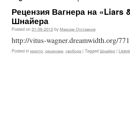
Рецензия Вагнера на «Liars &
Шнайера
Posted on
31-08-2012
by
Максим Отставнов
http://vitus-wagner.dreamwidth.org/77
Posted in
крипто
,
рецензии
,
свобода
|
Tagged
Шнайер
|
Leave