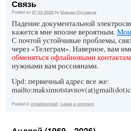
Связь
Posted on
07-03-2022
by
Максим Отставнов
Падение документальной электросв
кажется мне вполне вероятным.
Мои
С почтой устойчивые проблемы, свя
через «Телеграм». Наверное, вам им
обменяться офлайновыми контакта
нужными вам россиянами.
Upd: первичный адрес все же:
mailto:maksimotstavnov(at)gmail(dot)
Posted in
Uncategorized
|
Leave a comment
Андрей (1969—2026)