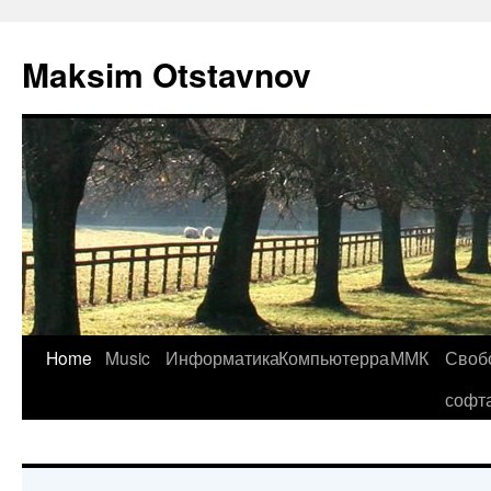
Maksim Otstavnov
Home
Music
Информатика
Компьютерра
ММК
Своб
Skip
софт
to
content