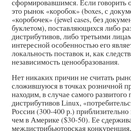
сформировавшимся. Если говорить о
это рынок «коробок» (boxes, с докум
«коробочек» (jewel cases, без докуме
буклетом), поставляющихся либо р
дистрибутивов, либо третьими лица
интересной особенностью его являе
локальность поставок и, как следст
независимость ценообразования.
Нет никаких причин не считать рын
сложившуюся в точках розничной п
находим, в случае самого развитого 
дистрибутивов Linux, «потребитель
России (300-400 р.) приблизительно 
чем в Америке ($30-50). Ее сдержив
междистрибьюторская конкуренция, 