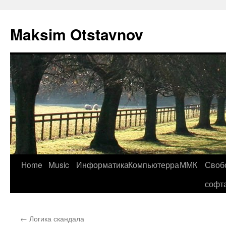
Maksim Otstavnov
Home
Music
Информатика
Компьютерра
ММК
Своб
Skip
софт
to
content
←
Логика скандала