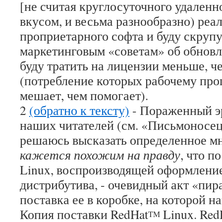
[не считая круглосуточного удаленн
вкусом, и весьма разнообразно) реа
проприетарного софта и буду скрупу
маркетинговым «советам» об обновле
буду тратить на лицензии меньше, ч
(потребление которых рабочему про
мешает, чем помогает).
2
(обратно к тексту)
- Пораженный э
наших читателей (см. «Письмоносец»
решаюсь высказать определенное мн
кажется похожим на правду
, что п
Linux, воспроизводящей оформлени
дистрибутива, - очевидный акт «пира
поставка ее в коробке, на которой н
Копия поставки RedHat
Linux. Red
TM