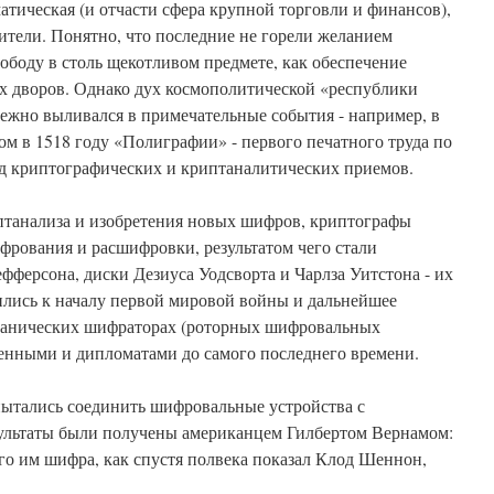
атическая (и отчасти сфера крупной торговли и финансов),
ители. Понятно, что последние не горели желанием
боду в столь щекотливом предмете, как обеспечение
х дворов. Однако дух космополитической «республики
ежно выливался в примечательные события - например, в
м в 1518 году «Полиграфии» - первого печатного труда по
д криптографических и криптаналитических приемов.
иптанализа и изобретения новых шифров, криптографы
фрования и расшифровки, результатом чего стали
ферсона, диски Дезиуса Уодсворта и Чарлза Уитстона - их
лись к началу первой мировой войны и дальнейшее
еханических шифраторах (роторных шифровальных
енными и дипломатами до самого последнего времени.
ытались соединить шифровальные устройства с
ультаты были получены американцем Гилбертом Вернамом:
го им шифра, как спустя полвека показал Клод Шеннон,