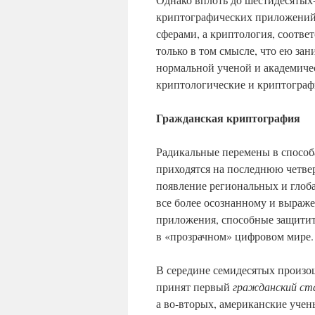
криптографических приложений
сферами, а криптология, соответ
только в том смысле, что ею зан
нормальной ученой и академиче
криптологические и криптограф
Гражданская криптография
Радикальные перемены в способ
приходятся на последнюю четве
появление региональных и глоб
все более осознанному и выраж
приложения, способные защити
в «прозрачном» цифровом мире.
В середине семидесятых произо
принят первый
гражданский ст
а во-вторых, американские уч