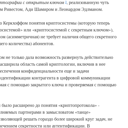
иптографии с открытым ключом
, реализованную чуть
3
м Ривестом, Ади Шамиром и Леонардом Эдлманом.
о Керкхоффом понятия криптосистемы (которую теперь
системой» или «криптосистемой с секретным ключом»),
ом (асимметричная) не требует наличия общего секретного
его количества) абонентов.
м не только дала возможность развернуть действительно
асширила область самой криптологии, включив в нее
еспечения конфиденциальности еще и задачи
идентификации контрагента в цифровой коммуникации
мая с помощью закрытого ключа и проверяемая с помощью
 было расширено до понятия «криптопротокола» -
олняемых партнерами в замысловатом «танце»
зволяющей решать гораздо более широкий круг задач, не
печением секретности или аутентификации. В