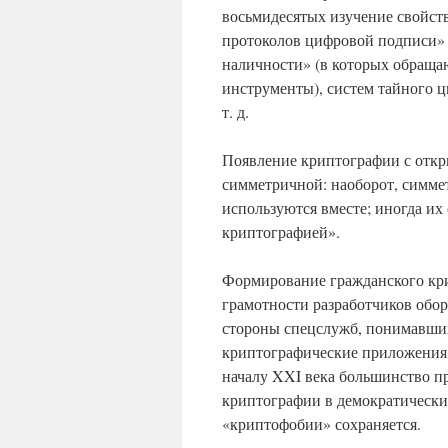
восьмидесятых изучение свойст
протоколов цифровой подписи» 
наличности» (в которых обраща
инструменты), систем тайного 
т. д.
Появление криптографии с откр
симметричной: наоборот, симме
используются вместе; иногда и
криптографией».
Формирование гражданского кри
грамотности разработчиков обо
стороны спецслужб, понимавших
криптографические приложения,
началу XXI века большинство п
криптографии в демократических
«криптофобии» сохраняется.