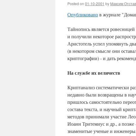
Posted on
01-10-2001
by
Максим Отста
Опубликовано
в журнале "Домаш
Тайнопись является ровеснице
и получили некоторое распростр
Аристотель успел упомянуть два
(в некотором смысле они остав
криптографии) - и дать рекомен
На службе их величеств
Криптанализ систематически раз
недавно были возвращены в нау
пришлось самостоятельно переот
состава текста, и научный крип
методов принимали участие Лео
Иоанн Тритемиус и др., а позже
знаменитые ученые и инженеры