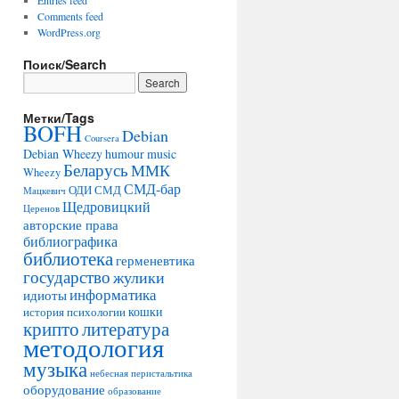
Entries feed
Comments feed
WordPress.org
Поиск/Search
Метки/Tags
BOFH
Debian
Coursera
Debian Wheezy
humour
music
Беларусь
ММК
Wheezy
СМД-бар
ОДИ
СМД
Мацкевич
Щедровицкий
Церенов
авторские права
библиографика
библиотека
герменевтика
государство
жулики
информатика
идиоты
кошки
история психологии
крипто
литература
методология
музыка
небесная перистальтика
оборудование
образование