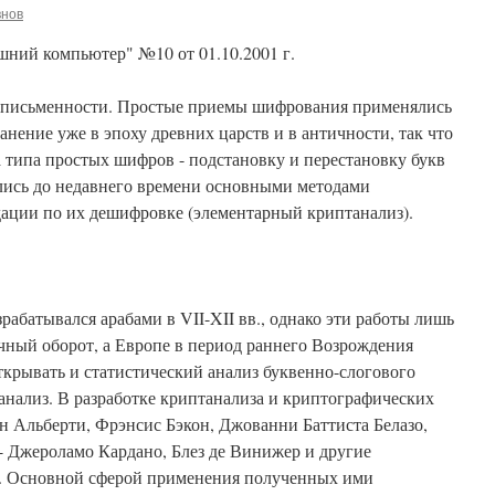
внов
ний компьютер" №10 от 01.10.2001 г.
й письменности. Простые приемы шифрования применялись
анение уже в эпоху древних царств и в античности, так что
 типа простых шифров - подстановку и перестановку букв
ались до недавнего времени основными методами
дации по их дешифровке (элементарный криптанализ).
рабатывался арабами в VII-XII вв., однако эти работы лишь
чный оборот, а Европе в период раннего Возрождения
крывать и статистический анализ буквенно-слогового
танализ. В разработке криптанализа и криптографических
н Альберти, Фрэнсис Бэкон, Джованни Баттиста Белазо,
 - Джероламо Кардано, Блез де Винижер и другие
. Основной сферой применения полученных ими