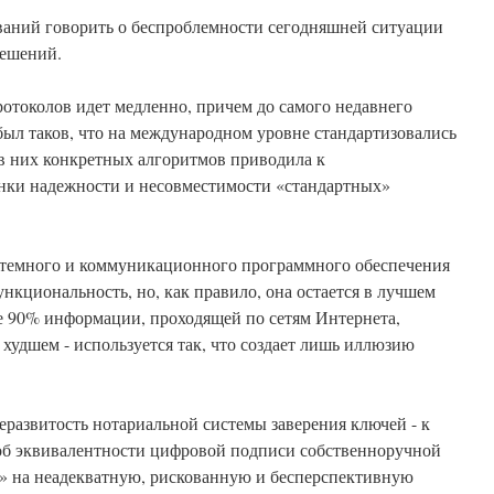
ований говорить о беспроблемности сегодняшней ситуации
решений.
отоколов идет медленно, причем до самого недавнего
ыл таков, что на международном уровне стандартизовались
 в них конкретных алгоритмов приводила к
нки надежности и несовместимости «стандартных»
стемного и коммуникационного программного обеспечения
кциональность, но, как правило, она остается в лучшем
ее 90% информации, проходящей по сетям Интернета,
в худшем - используется так, что создает лишь иллюзию
еразвитость нотариальной системы заверения ключей - к
 об эквивалентности цифровой подписи собственноручной
» на неадекватную, рискованную и бесперспективную