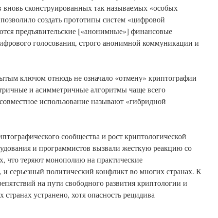
в вновь сконструированных так называемых «особых
позволило создать прототипы систем «цифровой
ются предъявительские [«анонимные»] финансовые
цифрового голосования, строго анонимной коммуникации и
ытым ключом отнюдь не означало «отмену» криптографии
тричные и асимметричные алгоритмы чаще всего
х совместное использование называют «гибридной
птографического сообщества и рост криптологической
рудования и программистов вызвали жесткую реакцию со
, что теряют монополию на практические
 и серьезный политический конфликт во многих странах. К
репятствий на пути свободного развития криптологии и
 странах устранено, хотя опасность рецидива