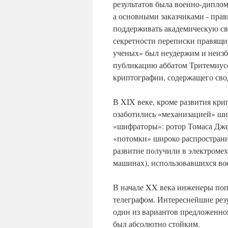
результатов была военно-диплом
а основными заказчиками - прав
поддерживать академическую сво
секретности переписки правящи
ученых» был неудержим и неизб
публикацию аббатом Тритемиусо
криптографии, содержащего сво
В XIX веке, кроме развития кр
озаботились «механизацией» ши
«шифраторы»: ротор Томаса Джеф
«потомки» широко распространи
развитие получили в электром
машинах), использовавшихся во
В начале XX века инженеры поп
телеграфом. Интереснейшие рез
один из вариантов предложенно
был абсолютно стойким.