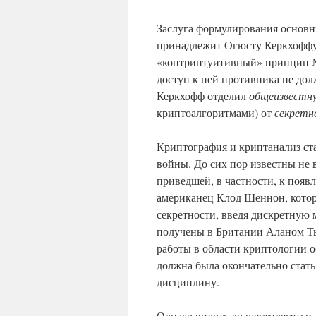
Заслуга формулирования основн
принадлежит Огюсту Керкхоффу 
«контринтуитивный» принцип № 
доступ к ней противника не до
Керкхофф отделил
общеизвестн
криптоалгоритмами) от
секретн
Криптография и криптанализ ст
войны. До сих пор известны не 
приведшей, в частности, к поя
американец Клод Шеннон, котор
секретности, введя дискретную 
получены в Британии Аланом Т
работы в области криптологии о
должна была окончательно стать
дисциплину.
Однако вплоть до шестидесятых