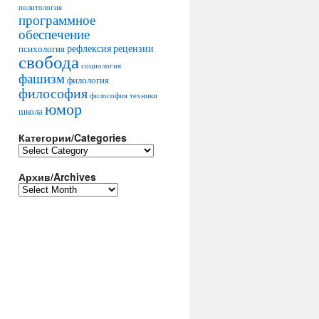
политология
программное
обеспечение
рефлексия
рецензии
психология
свобода
социология
фашизм
филология
философия
философия техники
юмор
школа
Категории/Categories
К
а
Архив/Archives
т
е
А
г
р
о
х
р
и
и
в
и
/
/
A
C
r
a
c
t
h
e
i