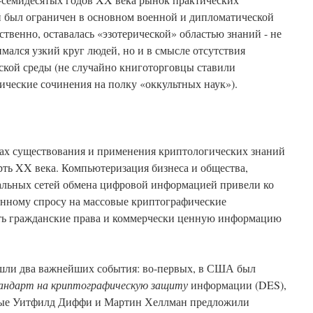
 был ограничен в основном военной и дипломатической
ственно, оставалась «эзотерической» областью знаний - не
имался узкий круг людей, но и в смысле отсутствия
ской среды (не случайно книготорговцы ставили
ические сочинения на полку «оккультных наук»).
ах существования и применения криптологических знаний
рть XX века. Компьютеризация бизнеса и общества,
альных сетей обмена цифровой информацией привели ко
енному спросу на массовые криптографические
ть гражданские права и коммерчески ценную информацию
шли два важнейших события: во-первых, в США был
андарт на криптографическую защиту
информации (DES),
еные Уитфилд Диффи и Мартин Хеллман предложили