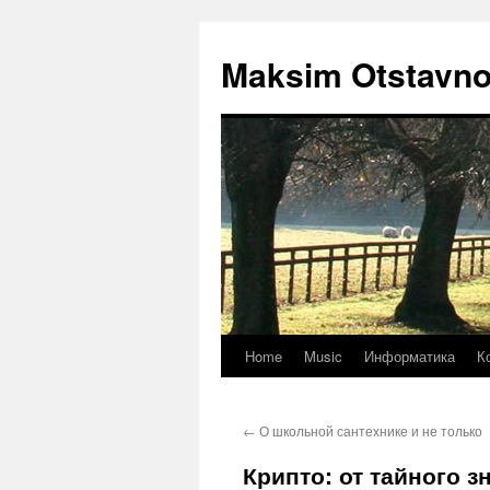
Maksim Otstavn
Home
Music
Информатика
К
Skip
to
←
О школьной сантехнике и не только
content
Крипто: от тайного з