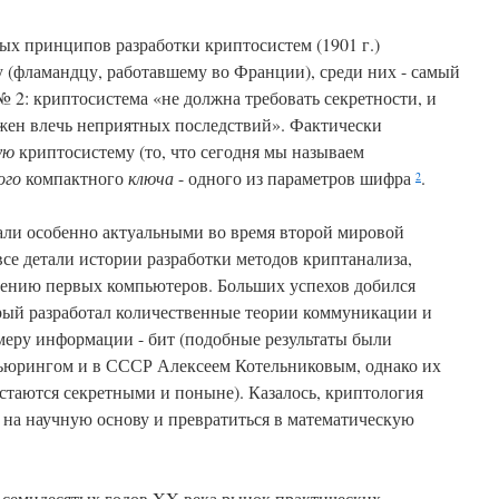
ых принципов разработки криптосистем (1901 г.)
(фламандцу, работавшему во Франции), среди них - самый
2: криптосистема «не должна требовать секретности, и
лжен влечь неприятных последствий». Фактически
ую
криптосистему (то, что сегодня мы называем
ого
компактного
ключа
- одного из параметров шифра
.
2
али особенно актуальными во время второй мировой
все детали истории разработки методов криптанализа,
влению первых компьютеров. Больших успехов добился
ый разработал количественные теории коммуникации и
меру информации - бит (подобные результаты были
ьюрингом и в СССР Алексеем Котельниковым, однако их
стаются секретными и поныне). Казалось, криптология
 на научную основу и превратиться в математическую
-семидесятых годов XX века рынок практических