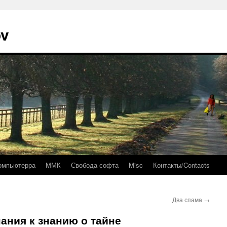
ov
омпьютерра
ММК
Свобода софта
Misc
Контакты/Contacts
Два спама
→
нания к знанию о тайне