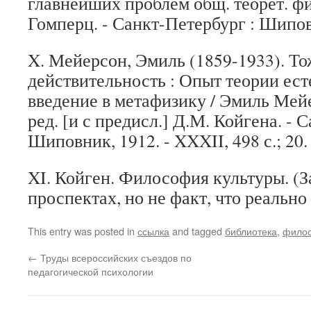
главнейших проблем общ. теорет. фил
Гомперц. - Санкт-Петербург : Шиповн
X. Мейерсон, Эмиль (1859-1933). Т
действительность
: Опыт теории ест
введение в метафизику / Эмиль Мейе
ред. [и с предисл.] Д.М. Койгена. - 
Шиповник, 1912. - XXXII, 498 с.; 20.
XI. Койген. Философия культуры
. (
проспектах, но не факт, что реально
This entry was posted in
ссылка
and tagged
библиотека
,
фило
←
Труды всероссийских съездов по
педагогической психологии