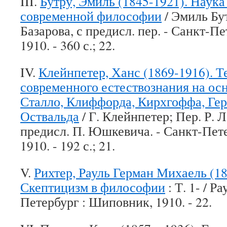
III.
Бутру, Эмиль (1845-1921). Наука
современной философии
/ Эмиль Бут
Базарова, с предисл. пер. - Санкт-П
1910. - 360 с.; 22.
IV.
Клейнпетер, Ханс (1869-1916). Т
современного естествознания на ос
Сталло, Клиффорда, Кирхгоффа, Гер
Оствальда
/ Г. Клейнпетер; Пер. Р. Л
предисл. П. Юшкевича. - Санкт-Пет
1910. - 192 с.; 21.
V.
Рихтер, Рауль Герман Михаель (18
Скептицизм в философии
: Т. 1- / Р
Петербург : Шиповник, 1910. - 22.