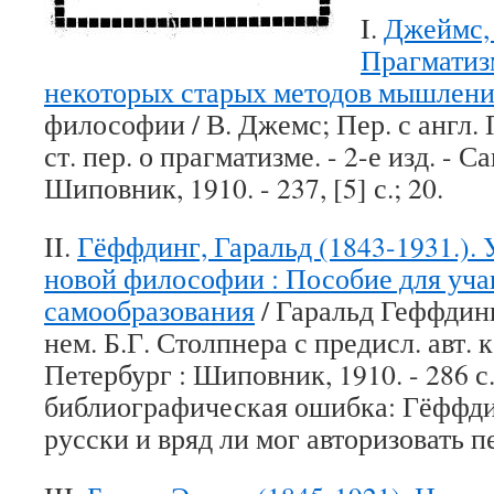
I.
Джеймс, 
Прагматизм
некоторых старых методов мышлен
философии / В. Джемс; Пер. с англ.
ст. пер. о прагматизме. - 2-е изд. - 
Шиповник, 1910. - 237, [5] с.; 20.
II.
Гёффдинг, Гаральд (1843-1931.).
новой философии : Пособие для уча
самообразования
/ Гаральд Геффдинг
нем. Б.Г. Столпнера с предисл. авт. к
Петербург : Шиповник, 1910. - 286 с.
библиографическая ошибка: Гёффдин
русски и вряд ли мог авторизовать п