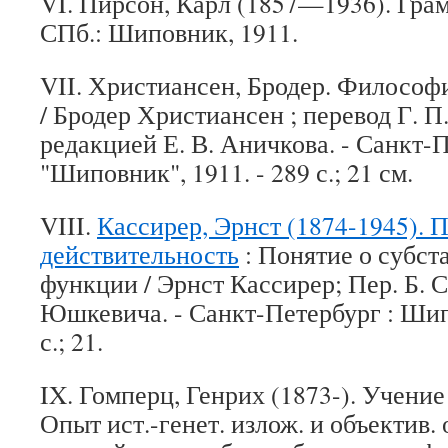
VI. Пирсон, Карл (1857—1936). Гра
СПб.: Шиповник, 1911.
VII. Христиансен, Бродер. Философ
/ Бродер Христиансен ; перевод Г. П
редакцией Е. В. Аничкова. - Санкт-П
"Шиповник", 1911. - 289 с.; 21 см.
VIII.
Кассирер, Эрнст (1874-1945). 
действительность
: Понятие о субст
функции / Эрнст Кассирер; Пер. Б. 
Юшкевича. - Санкт-Петербург : Шипо
с.; 21.
IX. Гомперц, Генрих (1873-). Учени
Опыт ист.-генет. излож. и объектив.