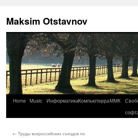
Maksim Otstavnov
Home
Music
Информатика
Компьютерра
ММК
Своб
Skip
софт
to
content
←
Труды всероссийских съездов по