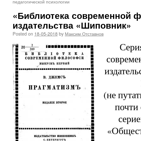
педагогической психологии
«Библиотека современной 
издательства «Шиповник»
Posted on
18-05-2018
by
Максим Отставнов
Сери
совреме
издатель
(не пута
почти
серие
«Общест