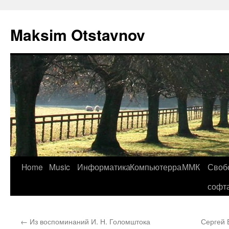
Maksim Otstavnov
Home
Music
Информатика
Компьютерра
ММК
Своб
Skip
софт
to
content
←
Из воспоминаний И. Н. Голомштока
Сергей 