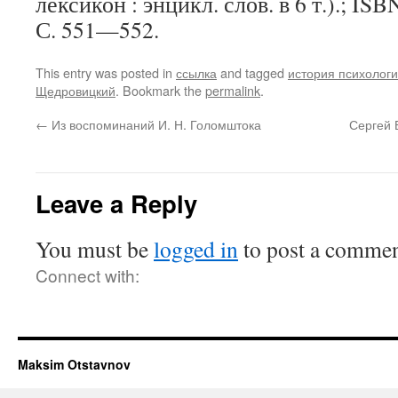
лексикон : энцикл. слов. в 6 т.).; IS
С. 551—552.
This entry was posted in
ссылка
and tagged
история психолог
Щедровицкий
. Bookmark the
permalink
.
←
Из воспоминаний И. Н. Голомштока
Сергей 
Leave a Reply
You must be
logged in
to post a commen
Connect with:
Maksim Otstavnov