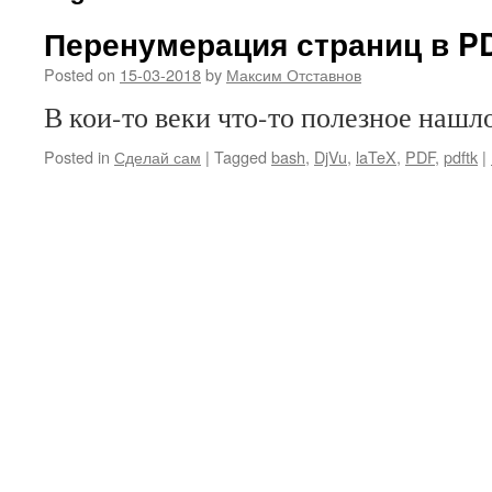
Перенумерация страниц в PD
Posted on
15-03-2018
by
Максим Отставнов
В кои-то веки что-то полезное нашл
Posted in
Сделай сам
|
Tagged
bash
,
DjVu
,
laTeX
,
PDF
,
pdftk
|